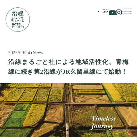
EN
2025/09/24
News
沿線まるごと社による地域活性化、青梅
線に続き第2沿線がJR久留里線にて始動！