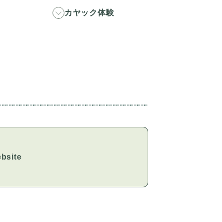
カヤック体験
bsite