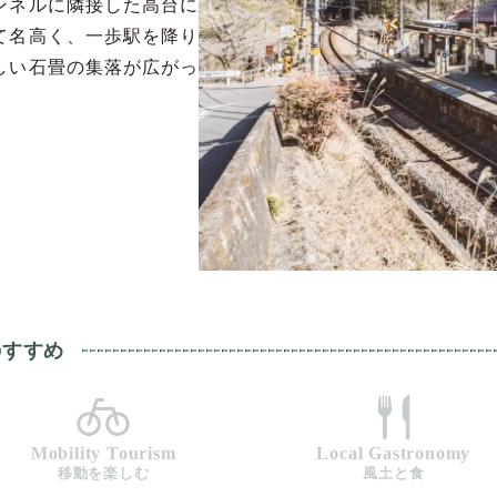
ンネルに隣接した高台に
て名高く、一歩駅を降り
しい石畳の集落が広がっ
のすすめ
Mobility Tourism
Local Gastronomy
移動を楽しむ
風土と食