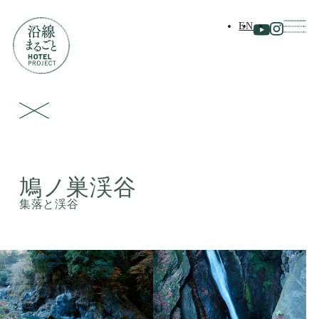
EN
鳩ノ巣渓谷
集落と渓谷