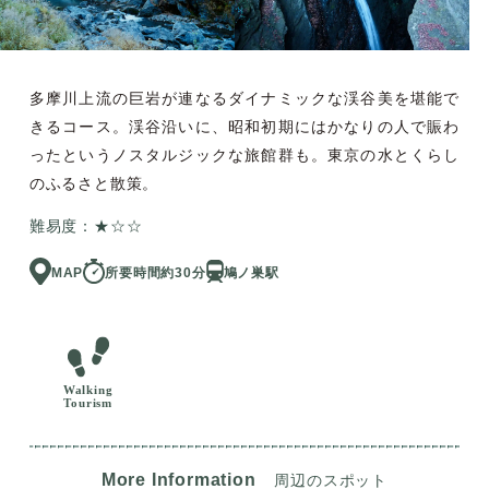
多摩川上流の巨岩が連なるダイナミックな渓谷美を堪能で
きるコース。渓谷沿いに、昭和初期にはかなりの人で賑わ
ったというノスタルジックな旅館群も。東京の水とくらし
のふるさと散策。
難易度：★☆☆
MAP
所要時間約30分
鳩ノ巣駅
Walking
Tourism
More Information
周辺のスポット