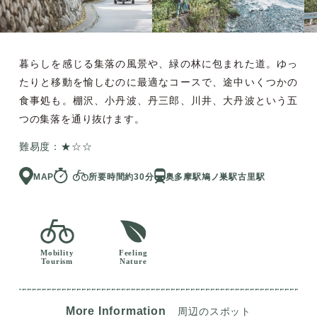
暮らしを感じる集落の風景や、緑の林に包まれた道。ゆっ
たりと移動を愉しむのに最適なコースで、途中いくつかの
食事処も。棚沢、小丹波、丹三郎、川井、大丹波という五
つの集落を通り抜けます。
難易度：★☆☆
MAP
所要時間約30分
奥多摩駅
鳩ノ巣駅
古里駅
Mobility
Feeling
Tourism
Nature
More Information
周辺のスポット